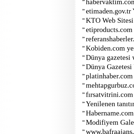
habervaktim.com
etimaden.gov.tr
KTO Web Sitesi
etiproducts.com
referanshaberle
Kobiden.com ye
Dünya gazetesi w
Dünya Gazetesi W
platinhaber.com 
mehtapgurbuz.com
fırsatvitrini.com
Yenilenen tanıt
Habername.com 
Modifiyem Galer
www.bafraajans.