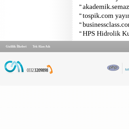
akademik.semaze
tospik.com yayın
businessclass.co
HPS Hidrolik Ku
Gizlilik İlkeleri
Tek Alan Adı