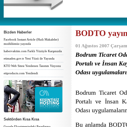
BODTO yayınd
Bizden Haberler
Facebook Instant Article (Hızlı Makaleler)
modülümüz yayında
01 Ağustos 2007 Çarşam
habervaktim.com Farklı Yüzüyle Karşınızda
Bodrum Ticaret Odas
etimaden.gov.tr Yeni Yüzü ile Yayında
Portalı ve İnsan Kay
KTO Web Sitesi Yenilenen Tanıtım Vizyonu
Odası uygulamaların
etiproducts.com Yenilendi
Bodrum Ticaret Oda
Portalı ve İnsan Ka
Odası uygulamalarını
Sektörden Kısa Kısa
Bu anlamda BODTO w
Google Ekosistemindeki Paradigma