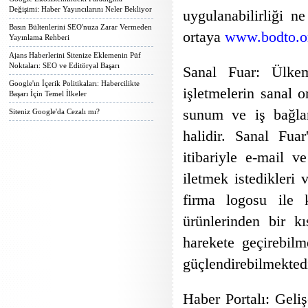
Değişimi: Haber Yayıncılarını Neler Bekliyor
uygulanabilirliği n
Basın Bültenlerini SEO'nuza Zarar Vermeden
ortaya
www.bodto.or
Yayınlama Rehberi
Ajans Haberlerini Sitenize Eklemenin Püf
Noktaları: SEO ve Editöryal Başarı
Sanal Fuar: Ülkem
Google'ın İçerik Politikaları: Habercilikte
işletmelerin sanal o
Başarı İçin Temel İlkeler
sunum ve iş bağlan
Siteniz Google'da Cezalı mı?
halidir. Sanal Fuar
itibariyle e-mail v
iletmek istedikleri
firma logosu ile k
ürünlerinden bir kıs
harekete geçirebil
güçlendirebilmektedi
Haber Portalı: Geliş