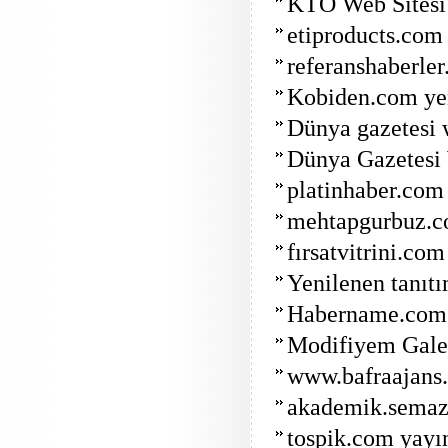
KTO Web Sitesi
etiproducts.com
referanshaberle
Kobiden.com ye
Dünya gazetesi w
Dünya Gazetesi W
platinhaber.com 
mehtapgurbuz.com
fırsatvitrini.com
Yenilenen tanıt
Habername.com 
Modifiyem Galer
www.bafraajans.
akademik.semaze
tospik.com yayın