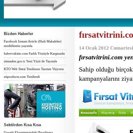
fırsatvitrini.
Bizden Haberler
Facebook Instant Article (Hızlı Makaleler)
modülümüz yayında
14 Ocak 2012 Cumartesi
habervaktim.com Farklı Yüzüyle Karşınızda
fırsatvitrini.com ye
etimaden.gov.tr Yeni Yüzü ile Yayında
Sahip olduğu birçok 
KTO Web Sitesi Yenilenen Tanıtım Vizyonu
etiproducts.com Yenilendi
kampanyalarını ziyar
Sektörden Kısa Kısa
Google Ekosistemindeki Paradigma