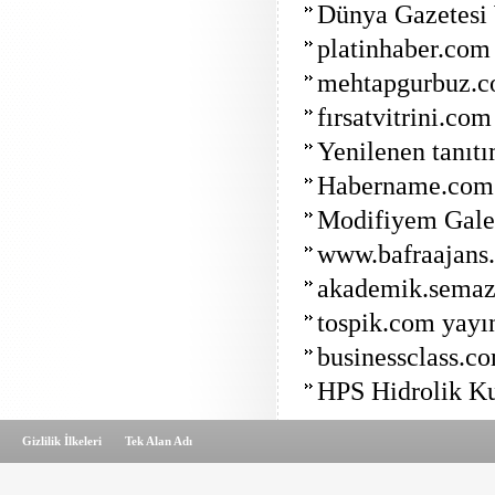
Dünya Gazetesi W
platinhaber.com 
mehtapgurbuz.com
fırsatvitrini.com
Yenilenen tanıt
Habername.com 
Modifiyem Galer
www.bafraajans.
akademik.semaze
tospik.com yayın
businessclass.co
HPS Hidrolik Ku
Gizlilik İlkeleri
Tek Alan Adı