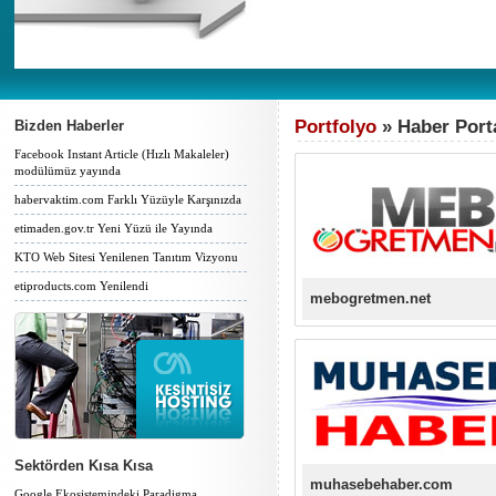
Portfolyo
» Haber Porta
Bizden Haberler
Facebook Instant Article (Hızlı Makaleler)
modülümüz yayında
habervaktim.com Farklı Yüzüyle Karşınızda
etimaden.gov.tr Yeni Yüzü ile Yayında
KTO Web Sitesi Yenilenen Tanıtım Vizyonu
etiproducts.com Yenilendi
mebogretmen.net
Sektörden Kısa Kısa
muhasebehaber.com
Google Ekosistemindeki Paradigma